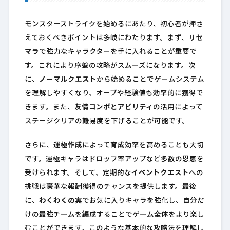
モンスターストライクを始めるにあたり、初心者が押さ
えておくべきポイントは多岐にわたります。まず、
リセ
マラ
で強力なキャラクターを手に入れることが重要で
す。これにより序盤の攻略がスムーズになります。次
に、
ノーマルクエスト
から始めることでゲームシステム
を理解しやすくなり、オーブや経験値も効率的に獲得で
きます。また、
友情コンボとアビリティ
の活用によって
ステージクリアの難易度を下げることが可能です。
さらに、
運極作成
によって育成効率を高めることも大切
です。運極キャラはドロップ率アップなど多数の恩恵を
受けられます。そして、定期的な
イベントクエスト
への
挑戦は豪華な報酬獲得のチャンスを提供します。最後
に、
わくわくの実
でお気に入りキャラを強化し、自分だ
けの最強チームを編成することでゲーム全体をより楽し
むことができます。このような基本的な攻略法を理解し