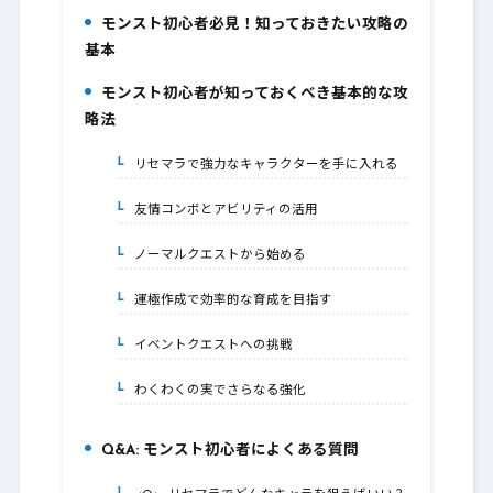
モンスト初心者必見！知っておきたい攻略の
1.
基本
モンスト初心者が知っておくべき基本的な攻
2.
略法
リセマラで強力なキャラクターを手に入れる
2-1.
友情コンボとアビリティの活用
2-2.
ノーマルクエストから始める
2-3.
運極作成で効率的な育成を目指す
2-4.
イベントクエストへの挑戦
2-5.
わくわくの実でさらなる強化
2-6.
Q&A: モンスト初心者によくある質問
3.