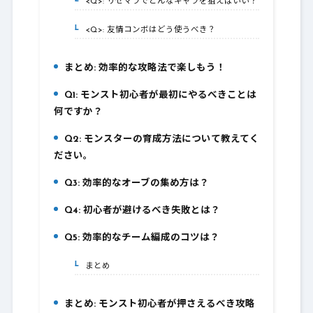
<Q>: リセマラでどんなキャラを狙えばいい？
3-1.
<Q>: 友情コンボはどう使うべき？
3-2.
まとめ: 効率的な攻略法で楽しもう！
4.
Q1: モンスト初心者が最初にやるべきことは
5.
何ですか？
Q2: モンスターの育成方法について教えてく
6.
ださい。
Q3: 効率的なオーブの集め方は？
7.
Q4: 初心者が避けるべき失敗とは？
8.
Q5: 効率的なチーム編成のコツは？
9.
まとめ
9-1.
まとめ: モンスト初心者が押さえるべき攻略
10.