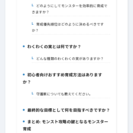
どのようにしてモンスターを効率的に育成で
4-1.
きますか？
育成優先順位はどのように決めるべきです
4-2.
か？
わくわくの実とは何ですか？
5.
どんな種類のわくわくの実がありますか？
5-1.
初心者向けおすすめ育成方法はあります
6.
か？
守護獣についても教えてください。
6-1.
最終的な目標として何を目指すべきですか？
7.
まとめ: モンスト攻略の鍵となるモンスター
8.
育成