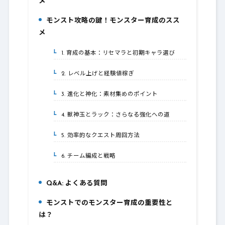
メ
モンスト攻略の鍵！モンスター育成のスス
2.
メ
1. 育成の基本：リセマラと初期キャラ選び
2-1.
2. レベル上げと経験値稼ぎ
2-2.
3. 進化と神化：素材集めのポイント
2-3.
4. 獣神玉とラック：さらなる強化への道
2-4.
5. 効率的なクエスト周回方法
2-5.
6. チーム編成と戦略
2-6.
Q&A: よくある質問
3.
モンストでのモンスター育成の重要性と
4.
は？