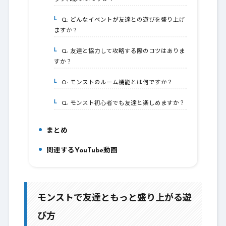
Q: どんなイベントが友達との遊びを盛り上げ
6-2.
ますか？
Q: 友達と協力して攻略する際のコツはありま
6-3.
すか？
Q: モンストのルーム機能とは何ですか？
6-4.
Q: モンスト初心者でも友達と楽しめますか？
6-5.
まとめ
7.
関連するYouTube動画
8.
モンストで友達ともっと盛り上がる遊
び方