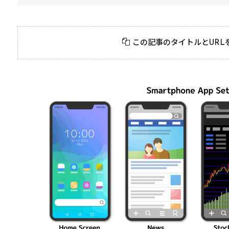
2026年3月23日
#
パーティ
2026年3月23日
#
テクニック
モンスト攻略に役立
絶対に知って
この記事のタイトルとURL
つ！おすすめパーティ
モンスト攻略
編成の秘訣
ク10選