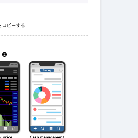
2026年3月23日
#
ガチャ
202
おきたい
ガチャ運がアップする
モ
をコピーする
テクニッ
かも？モンストの都市
初
伝説を解明！
第