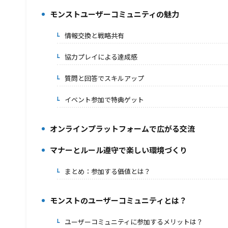
モンストユーザーコミュニティの魅力
2.
情報交換と戦略共有
2-1.
協力プレイによる達成感
2-2.
質問と回答でスキルアップ
2-3.
イベント参加で特典ゲット
2-4.
オンラインプラットフォームで広がる交流
3.
マナーとルール遵守で楽しい環境づくり
4.
まとめ：参加する価値とは？
4-1.
モンストのユーザーコミュニティとは？
5.
ユーザーコミュニティに参加するメリットは？
5-1.