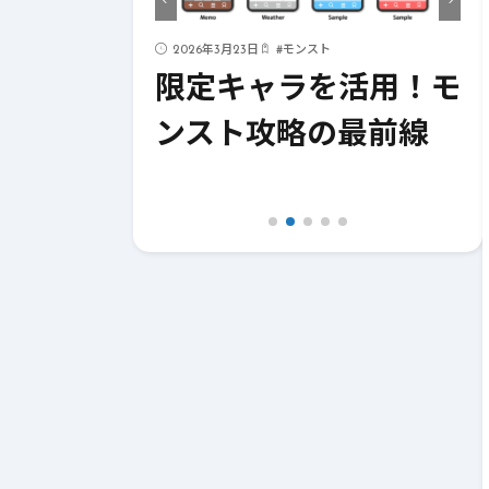
ド
2026年3月23日
#
モンスト
ストライク
限定キャラを活用！モ
！成功への
ンスト攻略の最前線