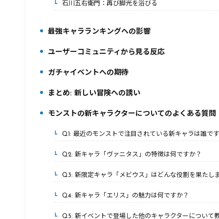
石川五右衛門：再び脚光を浴びる
2-3.
最強キャラランキングへの影響
3.
ユーザーコミュニティから見る反応
4.
ガチャイベントへの期待
5.
まとめ: 新しい冒険への誘い
6.
モンストの新キャラクターについてのよくある質問
7.
Q1: 最近のモンストで注目されている新キャラは誰で
7-1.
Q2: 新キャラ「ヴァニタス」の特徴は何ですか？
7-2.
Q3: 新限定キャラ「メビウス」はどんな役割を果たし
7-3.
Q4: 新キャラ「エリス」の魅力は何ですか？
7-4.
Q5: 新イベントで登場した他のキャラクターについて
7-5.