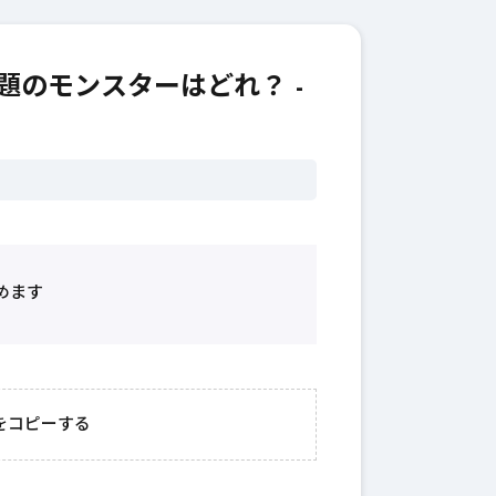
題のモンスターはどれ？ -
めます
2026年3月23日
#
ガチャ
202
おきたい
ガチャ運がアップする
モ
をコピーする
テクニッ
かも？モンストの都市
初