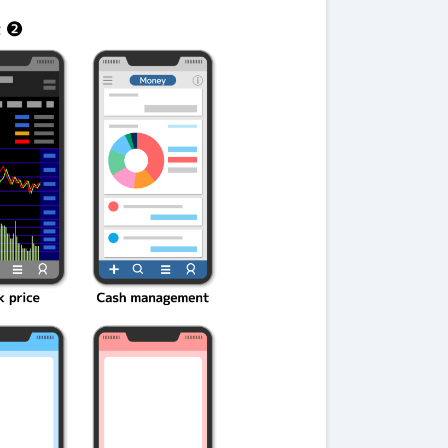
伝説を解明！
第