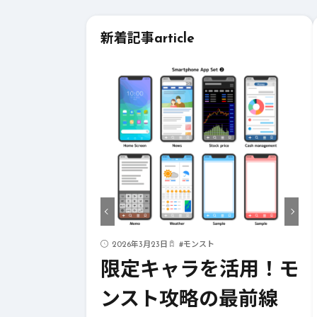
新着記事
article
ド
2026年3月23日
#
モンスト
ストライク
限定キャラを活用！モ
！成功への
ンスト攻略の最前線