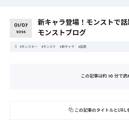
新キャラ登場！モンストで話
01/07
モンストブログ
2026
#
モンスター
#
モンスト
#
新キャラ
#
話題
この記事は約
10
分で読
2026年3月23日
#
パーティ
2026年3月23日
#
テクニック
モンスト攻略に役立
絶対に知って
この記事のタイトルとURL
つ！おすすめパーティ
モンスト攻略