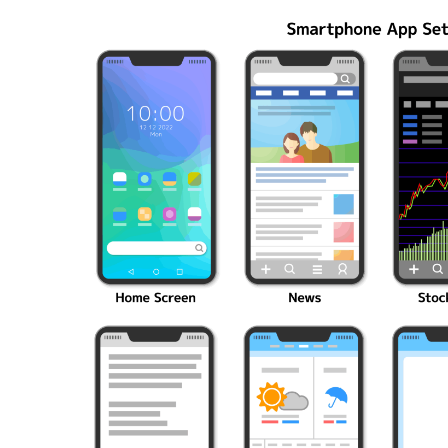
編成の秘訣
ク10選