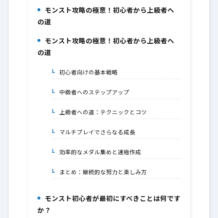
モンスト攻略の極意！初心者から上級者へ
1.
の道
モンスト攻略の極意！初心者から上級者へ
2.
の道
初心者向けの基本戦略
2-1.
中級者へのステップアップ
2-2.
上級者への道：テクニックとコツ
2-3.
マルチプレイでさらなる成長
2-4.
効率的なメダル集めと運極作成
2-5.
まとめ：継続的な努力と楽しみ方
2-6.
モンスト初心者が最初にすべきことは何です
3.
か？