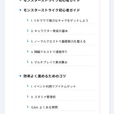
モンスターストライク初心者ガイド
1.
モンスターストライク初心者ガイド
2.
1. リセマラで強力なキャラをゲットしよう
2-1.
2. キャラクター育成の基本
2-2.
3. ノーマルクエストで基礎戦力を整える
2-3.
4. 降臨クエストで運極作り
2-4.
5. マルチプレイで素材集め
2-5.
効率よく進めるためのコツ
3.
1. イベント利用でアイテムゲット
3-1.
2. スタミナ管理術
3-2.
Q&A: よくある質問
3-3.