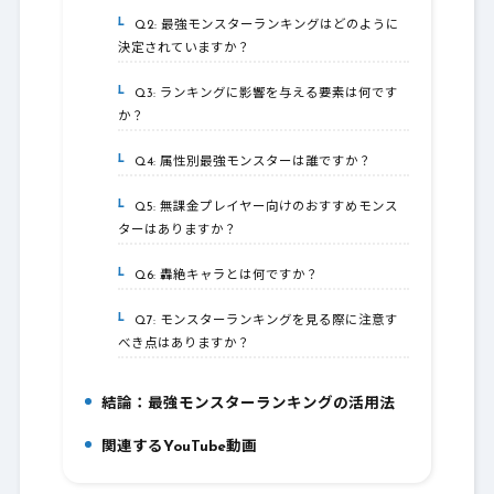
Q2: 最強モンスターランキングはどのように
5-2.
決定されていますか？
Q3: ランキングに影響を与える要素は何です
5-3.
か？
Q4: 属性別最強モンスターは誰ですか？
5-4.
Q5: 無課金プレイヤー向けのおすすめモンス
5-5.
ターはありますか？
Q6: 轟絶キャラとは何ですか？
5-6.
Q7: モンスターランキングを見る際に注意す
5-7.
べき点はありますか？
結論：最強モンスターランキングの活用法
6.
関連するYouTube動画
7.