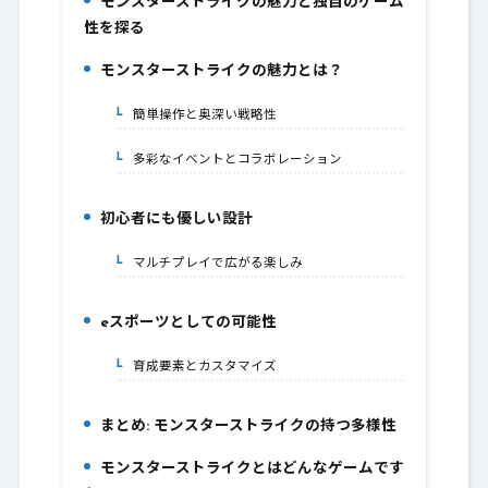
モンスターストライクの魅力と独自のゲーム
1.
性を探る
モンスターストライクの魅力とは？
2.
簡単操作と奥深い戦略性
2-1.
多彩なイベントとコラボレーション
2-2.
初心者にも優しい設計
3.
マルチプレイで広がる楽しみ
3-1.
eスポーツとしての可能性
4.
育成要素とカスタマイズ
4-1.
まとめ: モンスターストライクの持つ多様性
5.
モンスターストライクとはどんなゲームです
6.