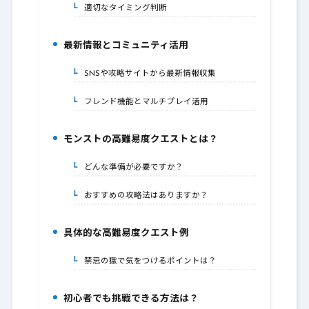
適切なタイミング判断
4-2.
最新情報とコミュニティ活用
5.
SNSや攻略サイトから最新情報収集
5-1.
フレンド機能とマルチプレイ活用
5-2.
モンストの高難易度クエストとは？
6.
どんな準備が必要ですか？
6-1.
おすすめの攻略法はありますか？
6-2.
具体的な高難易度クエスト例
7.
禁忌の獄で気をつけるポイントは？
7-1.
初心者でも挑戦できる方法は？
8.