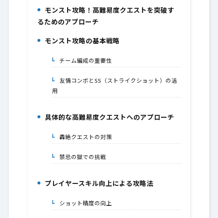
モンスト攻略！高難易度クエストを突破す
1.
るためのアプローチ
モンスト攻略の基本戦略
2.
チーム編成の重要性
2-1.
友情コンボとSS（ストライクショット）の活
2-2.
用
具体的な高難易度クエストへのアプローチ
3.
轟絶クエストの対策
3-1.
禁忌の獄での挑戦
3-2.
プレイヤースキル向上による攻略法
4.
ショット精度の向上
4-1.