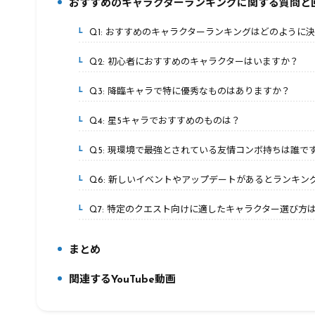
おすすめのキャラクターランキングに関する質問と
5.
Q1: おすすめのキャラクターランキングはどのように
5-1.
Q2: 初心者におすすめのキャラクターはいますか？
5-2.
Q3: 降臨キャラで特に優秀なものはありますか？
5-3.
Q4: 星5キャラでおすすめのものは？
5-4.
Q5: 現環境で最強とされている友情コンボ持ちは誰で
5-5.
Q6: 新しいイベントやアップデートがあるとランキン
5-6.
Q7: 特定のクエスト向けに適したキャラクター選び方
5-7.
まとめ
6.
関連するYouTube動画
7.