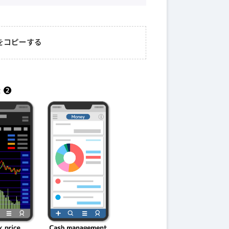
2026年3月23日
#
ガチャ
2026年3月
きたい
ガチャ運がアップする
モン
をコピーする
クニッ
かも？モンストの都市
初心
伝説を解明！
第一