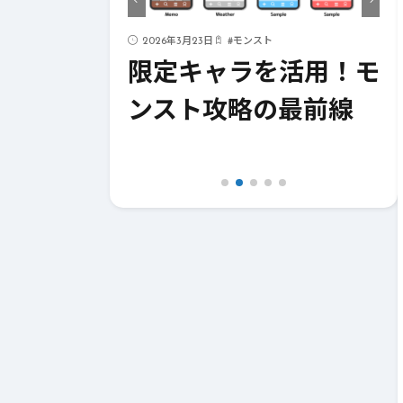
2026年3月23日
#
モンスト
2026
トライク
限定キャラを活用！モ
モ
成功への
ンスト攻略の最前線
つ
編