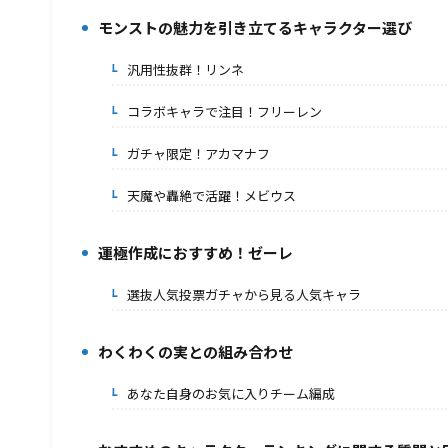
モンストの魅力を引き立てるキャラクター選び
2.
汎用性抜群！リンネ
2-1.
コラボキャラで注目！フリーレン
2-2.
ガチャ限定！アカマナフ
2-3.
天魔や轟絶で活躍！メビウス
2-4.
運極作成におすすめ！ゼーレ
3.
選抜人気投票ガチャから見る人気キャラ
3-1.
わくわくの実との組み合わせ
4.
あなた自身のお気に入りチーム編成
4-1.