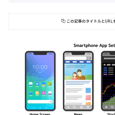
年3月23日
#
パーティ
2026年3月23日
#
テクニック
ンスト攻略に役立
絶対に知ってお
この記事のタイトルとURL
！おすすめパーティ
モンスト攻略テ
成の秘訣
ク10選