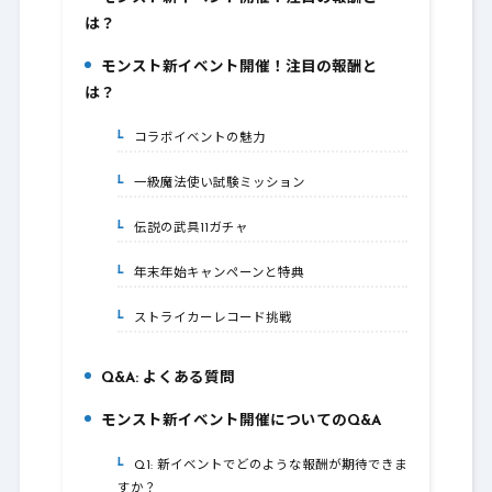
1.
は？
モンスト新イベント開催！注目の報酬と
2.
は？
コラボイベントの魅力
2-1.
一級魔法使い試験ミッション
2-2.
伝説の武具11ガチャ
2-3.
年末年始キャンペーンと特典
2-4.
ストライカーレコード挑戦
2-5.
Q&A: よくある質問
3.
モンスト新イベント開催についてのQ&A
4.
Q1: 新イベントでどのような報酬が期待できま
4-1.
すか？