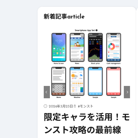
新着記事
article
ド
2026年3月23日
#
モンスト
ストライク
限定キャラを活用！モ
！成功への
ンスト攻略の最前線