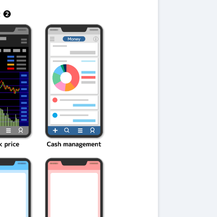
伝説を解明！
第