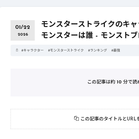
モンスターストライクのキャ
01/22
モンスターは誰 - モンスト
2026
#
キャラクター
#
モンスターストライク
#
ランキング
#
最強
この記事は約
10
分で読
2026年3月23日
#
パーティ
2026年3月23日
#
テクニック
モンスト攻略に役立
絶対に知って
この記事のタイトルとURL
つ！おすすめパーティ
モンスト攻略