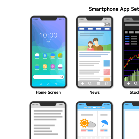
編成の秘訣
ク10選