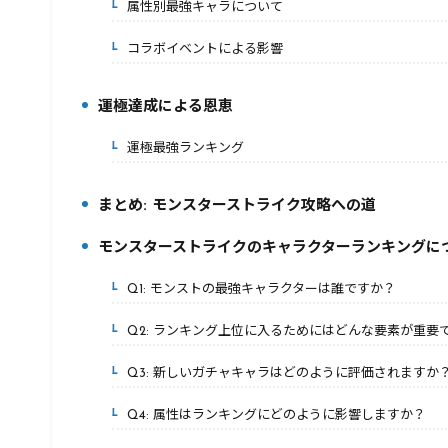
属性別最強キャラについて
2-3.
コラボイベントによる影響
2-4.
運極達成による恩恵
3.
運極最強ランキング
3-1.
まとめ: モンスターストライク攻略への道
4.
モンスターストライクのキャラクターランキングにつ
5.
Q1: モンストの最強キャラクターは誰ですか？
5-1.
Q2: ランキング上位に入るためにはどんな要素が重要
5-2.
Q3: 新しいガチャキャラはどのように評価されますか
5-3.
Q4: 属性はランキングにどのように影響しますか？
5-4.