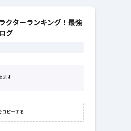
ラクターランキング！最強
ブログ
めます
2026年3月23日
#
ガチャ
202
おきたい
ガチャ運がアップする
モ
をコピーする
テクニッ
かも？モンストの都市
初