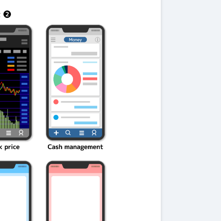
伝説を解明！
第