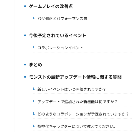
ゲームプレイの改善点
3.
バグ修正とパフォーマンス向上
3-1.
今後予定されているイベント
4.
コラボレーションイベント
4-1.
まとめ
5.
モンストの最新アップデート情報に関する質問
6.
新しいイベントはいつ開催されますか？
6-1.
アップデートで追加された新機能は何ですか？
6-2.
どのようなコラボレーションが予定されていますか？
6-3.
獣神化キャラクターについて教えてください。
6-4.