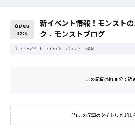
新イベント情報！モンストの
01/22
ク - モンストブログ
2026
#
アップデート
#
イベント
#
モンスト
#
最新
この記事は約
8
分で読
2026年3月23日
#
パーティ
2026年3月23日
#
テクニック
モンスト攻略に役立
絶対に知って
この記事のタイトルとURL
つ！おすすめパーティ
モンスト攻略