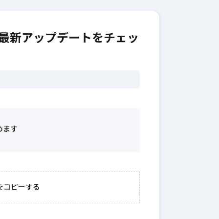
最新アップデートをチェッ
めます
2026年3月23日
#
ガチャ
202
おきたい
ガチャ運がアップする
モ
をコピーする
テクニッ
かも？モンストの都市
初