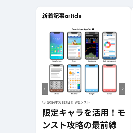
新着記事
article
ド
2026年3月23日
#
モンスト
ストライク
限定キャラを活用！モ
！成功への
ンスト攻略の最前線