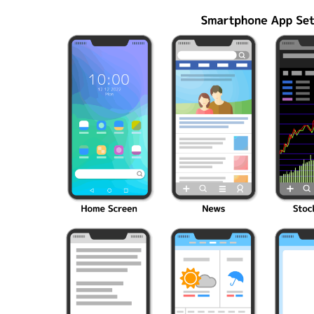
編成の秘訣
ク10選