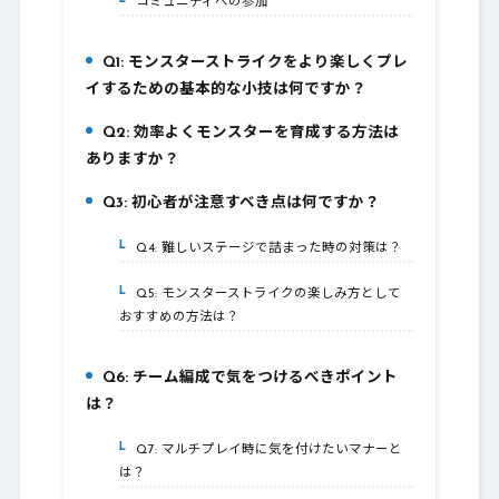
コミュニティへの参加
3-2.
Q1: モンスターストライクをより楽しくプレ
4.
イするための基本的な小技は何ですか？
Q2: 効率よくモンスターを育成する方法は
5.
ありますか？
Q3: 初心者が注意すべき点は何ですか？
6.
Q4: 難しいステージで詰まった時の対策は？
6-1.
Q5: モンスターストライクの楽しみ方として
6-2.
おすすめの方法は？
Q6: チーム編成で気をつけるべきポイント
7.
は？
Q7: マルチプレイ時に気を付けたいマナーと
7-1.
は？