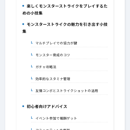
楽しくモンスターストライクをプレイするた
1.
めの小技集
モンスターストライクの魅力を引き出す小技
2.
集
マルチプレイでの協力が鍵
2-1.
モンスター育成のコツ
2-2.
ガチャ攻略法
2-3.
効率的なスタミナ管理
2-4.
友情コンボとストライクショットの活用
2-5.
初心者向けアドバイス
3.
イベント参加で報酬ゲット
3-1.