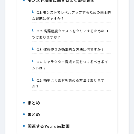
モンスト攻略に関するよくある質問
3.
Q1: モンストでレベルアップするための基本的
3-1.
な戦略は何ですか？
Q2: 高難易度クエストをクリアするためのコ
3-2.
ツはありますか？
Q3: 運極作りの効率的な方法は何ですか？
3-3.
Q4: キャラクター育成で気をつけるべきポイ
3-4.
ントは？
Q5: 効率よく素材を集める方法はあります
3-5.
か？
まとめ
4.
まとめ
5.
関連するYouTube動画
6.