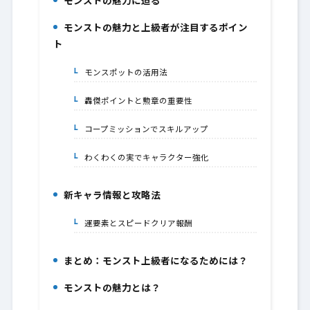
モンストの魅力に迫る
1.
モンストの魅力と上級者が注目するポイン
2.
ト
モンスポットの活用法
2-1.
轟傑ポイントと勲章の重要性
2-2.
コープミッションでスキルアップ
2-3.
わくわくの実でキャラクター強化
2-4.
新キャラ情報と攻略法
3.
運要素とスピードクリア報酬
3-1.
まとめ：モンスト上級者になるためには？
4.
モンストの魅力とは？
5.