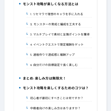
モンスト攻略が楽しくなる方法とは
2.
1. リセマラで理想のキャラを手に入れる
2-1.
2. モンスターの育成と編成を工夫する
2-2.
3. マルチプレイで素材と友情ポイントを獲得
2-3.
4. イベントクエストで限定報酬をゲット
2-4.
5. 運極作りで達成感と報酬アップ
2-5.
6. 自分だけの目標設定で長く楽しむ
2-6.
まとめ: 楽しみ方は無限大！
3.
モンスト攻略を楽しくするためのコツは？
4.
初心者が最初にすべきことは何ですか？
4-1.
中級者向けの楽しみ方はありますか？
4-2.