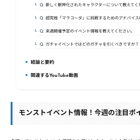
Q: 新しく獣神化されたキャラクターについて教えてく
4-3.
Q: 超究極「マラコーダ」に挑戦するためのアドバイス
4-4.
Q: 来週開催予定のイベント情報を教えてください。
4-5.
Q: ガチャイベントではどのガチャを引くべきですか？
4-6.
結論と要約
5.
関連するYouTube動画
6.
モンストイベント情報！今週の注目ポ