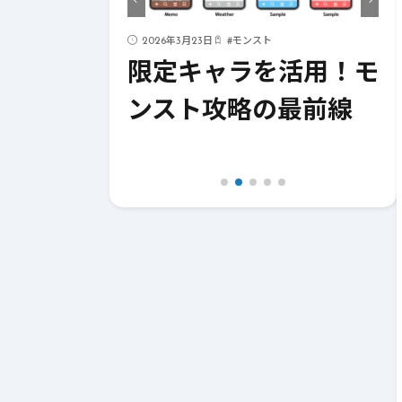
ド
2026年3月23日
#
モンスト
ストライク
限定キャラを活用！モ
！成功への
ンスト攻略の最前線