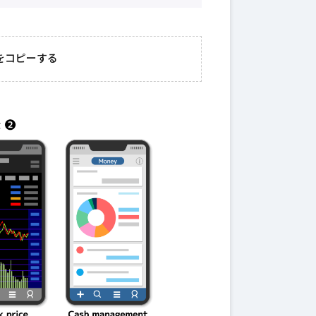
2026年3月23日
#
ガチャ
202
おきたい
ガチャ運がアップする
モ
をコピーする
テクニッ
かも？モンストの都市
初
伝説を解明！
第