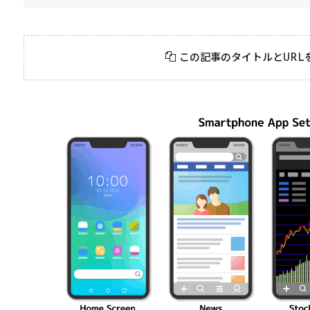
2026年3月23日
#
パーティ
2026年3月23日
#
テクニック
モンスト攻略に役立
絶対に知って
この記事のタイトルとURL
つ！おすすめパーティ
モンスト攻略
編成の秘訣
ク10選