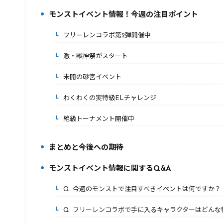
モンストイベント情報！今週の注目ポイント
2.
フリーレンコラボ第2弾開催中
2-1.
激・獣神祭がスタート
2-2.
未開の砂宮イベント
2-3.
わくわくの実特級ELチャレンジ
2-4.
絶級トーナメント開催中
2-5.
まとめと今後への期待
3.
モンストイベント情報に関するQ&A
4.
Q: 今週のモンストで注目すべきイベントは何ですか？
4-1.
Q: フリーレンコラボで手に入るキャラクターはどんな
4-2.