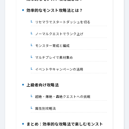
1.
効率的なモンスト攻略法とは？
2.
リセマラでスタートダッシュを切る
2-1.
ノーマルクエストでランク上げ
2-2.
モンスター育成と編成
2-3.
マルチプレイで素材集め
2-4.
イベントやキャンペーンの活用
2-5.
上級者向け攻略法
3.
超絶・爆絶・轟絶クエストへの挑戦
3-1.
属性別攻略法
3-2.
まとめ：効率的な攻略法で楽しむモンスト
4.