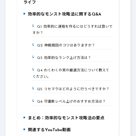
ライフ
効率的なモンスト攻略法に関するQ&A
5.
Q1: 効率的に運極を作るにはどうすれば良いで
5-1.
すか？
Q2: 神殿周回のコツはありますか？
5-2.
Q3: 効率的なランク上げ方法は？
5-3.
Q4: わくわくの実の厳選方法について教えて
5-4.
ください。
Q5: リセマラはどのように行うべきですか？
5-5.
Q6: 守護獣レベル上げのおすすめ方法は？
5-6.
まとめ：効率的なモンスト攻略法の要点
6.
関連するYouTube動画
7.