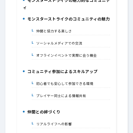
モンスターストライクの魅力的なコミュニテ
1.
ィ
モンスターストライクのコミュニティの魅力
2.
仲間と協力する楽しさ
2-1.
ソーシャルメディアでの交流
2-2.
オフラインイベントで実際に会う機会
2-3.
コミュニティ参加によるスキルアップ
3.
初心者でも安心して参加できる環境
3-1.
プレイヤー同士による情報共有
3-2.
仲間との絆づくり
4.
リアルライフへの影響
4-1.