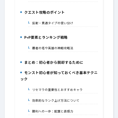
クエスト攻略のポイント
4.
反射・貫通タイプの使い分け
4-1.
PvP要素とランキング戦略
5.
覇者の塔や英雄の神殿攻略法
5-1.
まとめ：初心者から脱却するために
6.
モンスト初心者が知っておくべき基本テクニ
7.
ック
リセマラの重要性とおすすめキャラ
7-1.
効率的なランク上げ方法について
7-2.
勝利への一歩：配置と直感力
7-3.