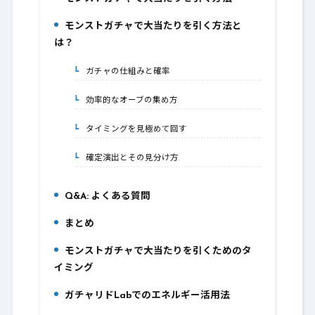
1.
モンストガチャで大当たりを引く方法と
2.
は？
ガチャの仕組みと確率
2-1.
効率的なオーブの集め方
2-2.
タイミングを見極めて回す
2-3.
確定演出とその見分け方
2-4.
Q&A: よくある質問
3.
まとめ
4.
モンストガチャで大当たりを引くためのタ
5.
イミング
ガチャリドLabでのエネルギー活用法
6.