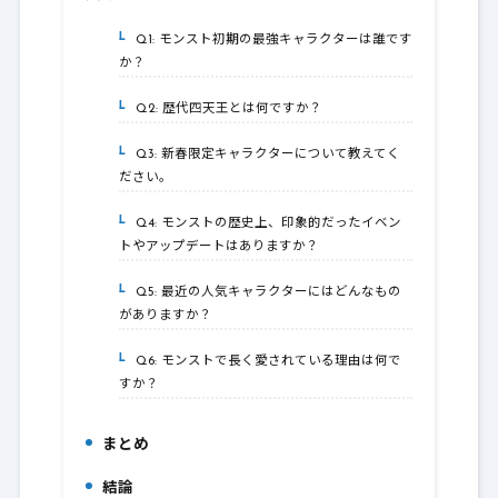
Q1: モンスト初期の最強キャラクターは誰です
4-1.
か？
Q2: 歴代四天王とは何ですか？
4-2.
Q3: 新春限定キャラクターについて教えてく
4-3.
ださい。
Q4: モンストの歴史上、印象的だったイベン
4-4.
トやアップデートはありますか？
Q5: 最近の人気キャラクターにはどんなもの
4-5.
がありますか？
Q6: モンストで長く愛されている理由は何で
4-6.
すか？
まとめ
5.
結論
6.