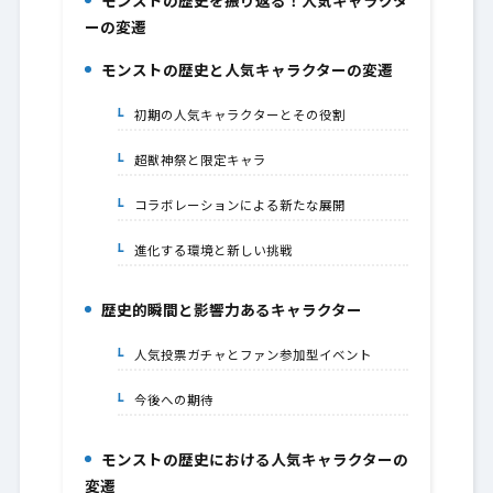
モンストの歴史を振り返る！人気キャラクタ
1.
ーの変遷
モンストの歴史と人気キャラクターの変遷
2.
初期の人気キャラクターとその役割
2-1.
超獣神祭と限定キャラ
2-2.
コラボレーションによる新たな展開
2-3.
進化する環境と新しい挑戦
2-4.
歴史的瞬間と影響力あるキャラクター
3.
人気投票ガチャとファン参加型イベント
3-1.
今後への期待
3-2.
モンストの歴史における人気キャラクターの
4.
変遷