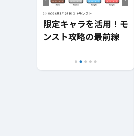
ド
2026年3月23日
#
モンスト
ストライク
限定キャラを活用！モ
！成功への
ンスト攻略の最前線