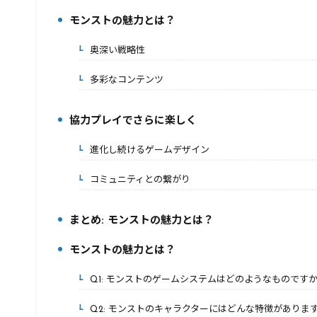
モンストの魅力とは？
2.
奥深い戦略性
2-1.
多彩なコンテンツ
2-2.
協力プレイでさらに楽しく
3.
進化し続けるゲームデザイン
3-1.
コミュニティとの繋がり
3-2.
まとめ: モンストの魅力とは？
4.
モンストの魅力とは？
5.
Q1: モンストのゲームシステムはどのようなものです
5-1.
Q2: モンストのキャラクターにはどんな特徴がありま
5-2.