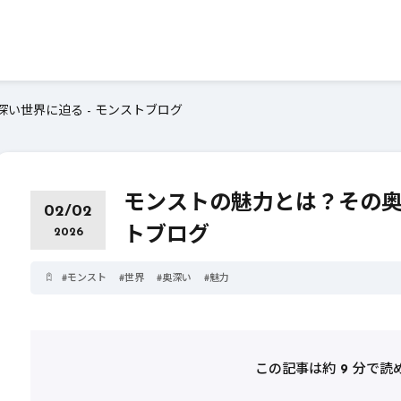
い世界に迫る - モンストブログ
モンストの魅力とは？その奥
02/02
トブログ
2026
#
モンスト
#
世界
#
奥深い
#
魅力
この記事は約
9
分で読