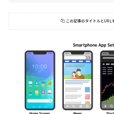
2026年3月23日
#
パーティ
2026年3月23日
#
テクニック
モンスト攻略に役立
絶対に知って
この記事のタイトルとURL
つ！おすすめパーティ
モンスト攻略
編成の秘訣
ク10選