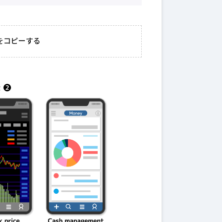
2026年3月23日
#
ガチャ
202
おきたい
ガチャ運がアップする
モ
をコピーする
テクニッ
かも？モンストの都市
初
伝説を解明！
第