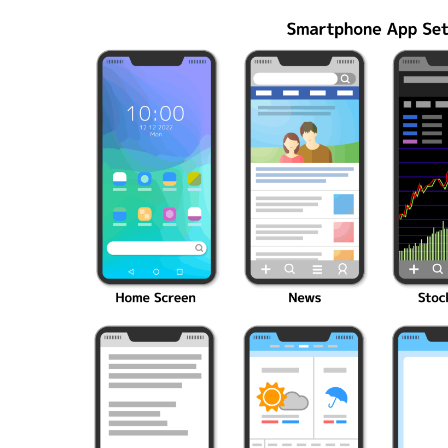
編成の秘訣
ク10選