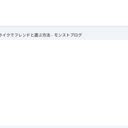
イクでフレンドと遊ぶ方法 - モンストブログ