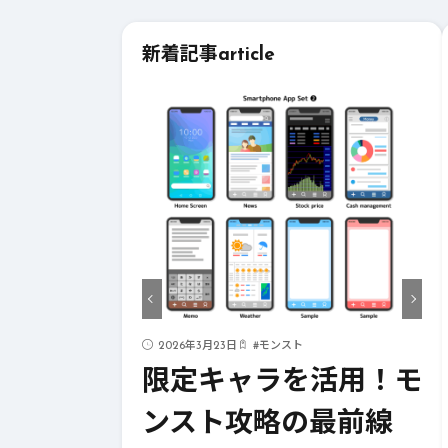
新着記事
article
ド
2026年3月23日
#
モンスト
ストライク
限定キャラを活用！モ
！成功への
ンスト攻略の最前線