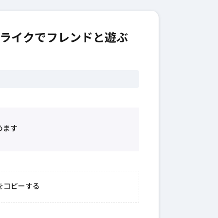
ライクでフレンドと遊ぶ
めます
2026年3月23日
#
ガチャ
202
おきたい
ガチャ運がアップする
モ
をコピーする
テクニッ
かも？モンストの都市
初