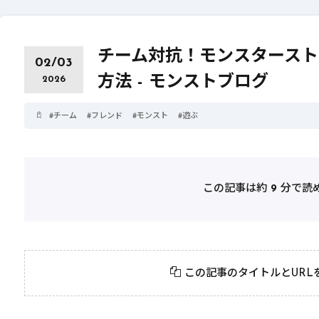
チーム対抗！モンスタースト
02/03
方法 - モンストブログ
2026
#
チーム
#
フレンド
#
モンスト
#
遊ぶ
この記事は約
9
分で読
2026年3月23日
#
パーティ
2026年3月23日
#
テクニック
モンスト攻略に役立
絶対に知って
この記事のタイトルとURL
つ！おすすめパーティ
モンスト攻略