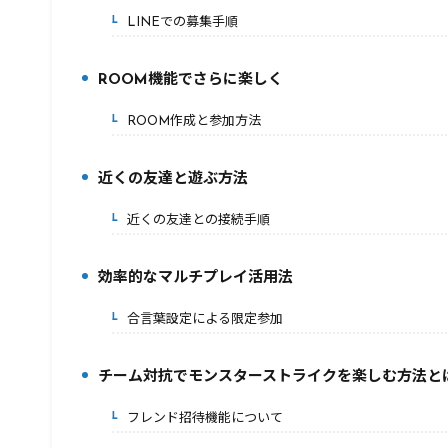
LINEでの募集手順
3-1.
ROOM機能でさらに楽しく
4.
ROOM作成と参加方法
4-1.
近くの友達と遊ぶ方法
5.
近くの友達との接続手順
5-1.
効率的なマルチプレイ活用法
6.
合言葉設定による限定参加
6-1.
チーム対抗でモンスターストライクを楽しむ方法と
7.
フレンド招待機能について
7-1.