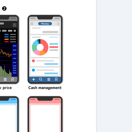
伝説を解明！
第