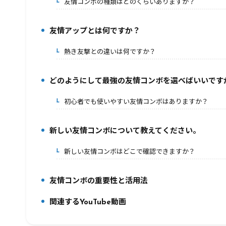
友情コンボの種類はどのくらいありますか？
5-1.
友情アップとは何ですか？
6.
熱き友撃との違いは何ですか？
6-1.
どのようにして最強の友情コンボを選べばいいです
7.
初心者でも使いやすい友情コンボはありますか？
7-1.
新しい友情コンボについて教えてください。
8.
新しい友情コンボはどこで確認できますか？
8-1.
友情コンボの重要性と活用法
9.
関連するYouTube動画
10.