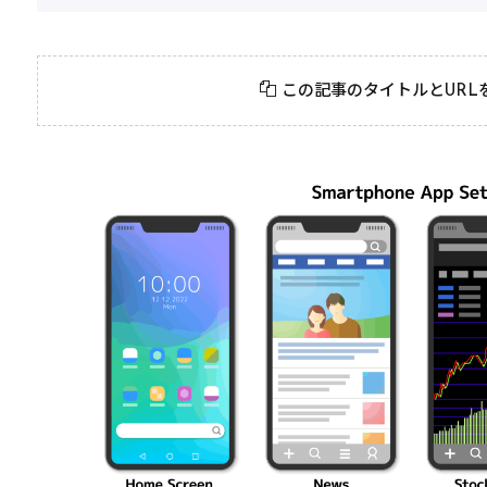
2026年3月23日
#
パーティ
2026年3月23日
#
テクニック
モンスト攻略に役立
絶対に知って
この記事のタイトルとURL
つ！おすすめパーティ
モンスト攻略
編成の秘訣
ク10選