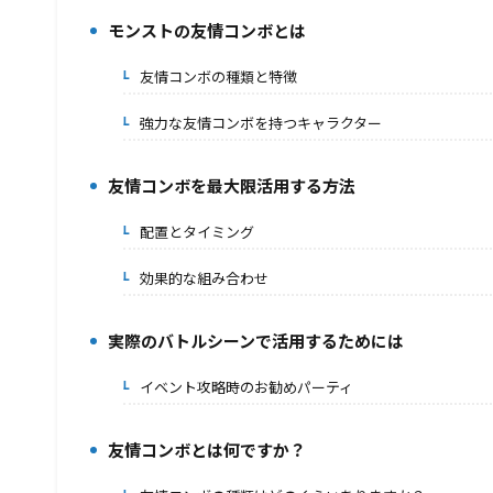
モンストの友情コンボとは
2.
友情コンボの種類と特徴
2-1.
強力な友情コンボを持つキャラクター
2-2.
友情コンボを最大限活用する方法
3.
配置とタイミング
3-1.
効果的な組み合わせ
3-2.
実際のバトルシーンで活用するためには
4.
イベント攻略時のお勧めパーティ
4-1.
友情コンボとは何ですか？
5.