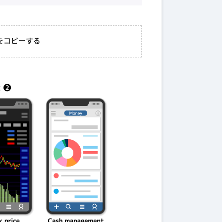
2026年3月23日
#
ガチャ
202
おきたい
ガチャ運がアップする
モ
をコピーする
テクニッ
かも？モンストの都市
初
伝説を解明！
第