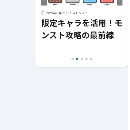
ド
2026年3月23日
#
モンスト
ストライク
限定キャラを活用！モ
！成功への
ンスト攻略の最前線