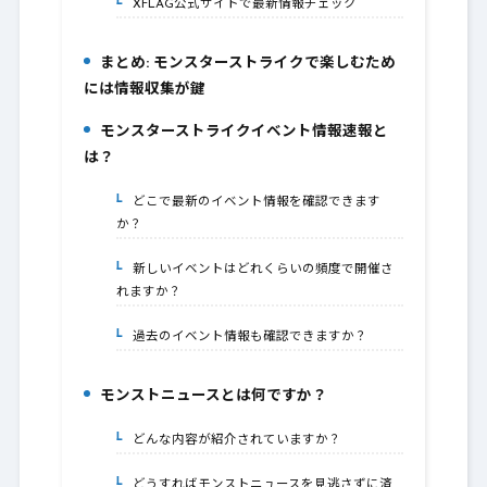
XFLAG公式サイトで最新情報チェック
5-1.
まとめ: モンスターストライクで楽しむため
6.
には情報収集が鍵
モンスターストライクイベント情報速報と
7.
は？
どこで最新のイベント情報を確認できます
7-1.
か？
新しいイベントはどれくらいの頻度で開催さ
7-2.
れますか？
過去のイベント情報も確認できますか？
7-3.
モンストニュースとは何ですか？
8.
どんな内容が紹介されていますか？
8-1.
どうすればモンストニュースを見逃さずに済
8-2.