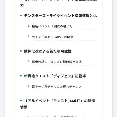
1.
力
モンスターストライクイベント情報速報とは
2.
最新イベント「鋼鉄の誓い3」
2-1.
ガチャ「RED STARS」の開催
2-2.
獣神化改による新たな可能性
3.
覇者の塔シーズンズの期間限定登場
3-1.
新轟絶クエスト「ディジェン」初登場
4.
毎キープガチャでのお得なチャンス
4-1.
リアルイベント「モンストJAMLIT」の開催
5.
情報