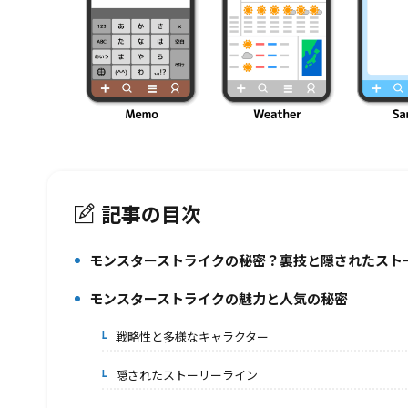
記事の目次
モンスターストライクの秘密？裏技と隠されたスト
1.
モンスターストライクの魅力と人気の秘密
2.
戦略性と多様なキャラクター
2-1.
隠されたストーリーライン
2-2.