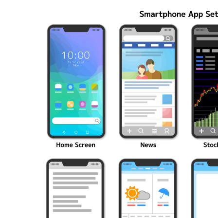
編成の秘訣
ク10選