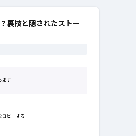
？裏技と隠されたストー
めます
2026年3月23日
#
ガチャ
202
おきたい
ガチャ運がアップする
モ
をコピーする
テクニッ
かも？モンストの都市
初