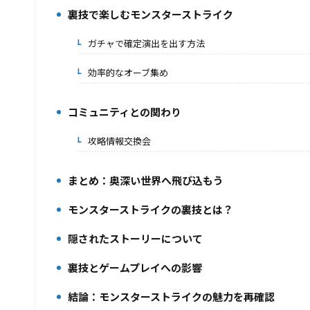
裏技で楽しむモンスターストライク
3.
ガチャで確定演出を出す方法
3-1.
効率的なオーブ集め
3-2.
コミュニティとの関わり
4.
攻略情報交換会
4-1.
まとめ：奥深い世界へ飛び込もう
5.
モンスターストライクの裏技とは？
6.
隠されたストーリーについて
7.
裏技とゲームプレイへの影響
8.
結論：モンスターストライクの魅力を再確認
9.