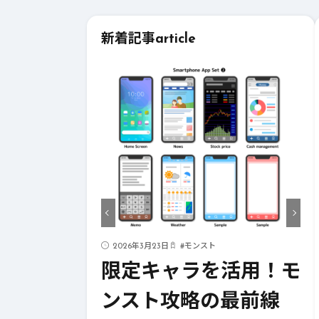
新着記事
article
ド
2026年3月23日
#
モンスト
ストライク
限定キャラを活用！モ
！成功への
ンスト攻略の最前線