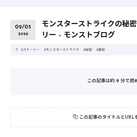
モンスターストライクの秘密
02/05
リー - モンストブログ
2026
#
ストーリー
#
モンスターストライク
#
秘密
#
裏技
この記事は約
9
分で読
2026年3月23日
#
パーティ
2026年3月23日
#
テクニック
モンスト攻略に役立
絶対に知って
この記事のタイトルとURL
つ！おすすめパーティ
モンスト攻略