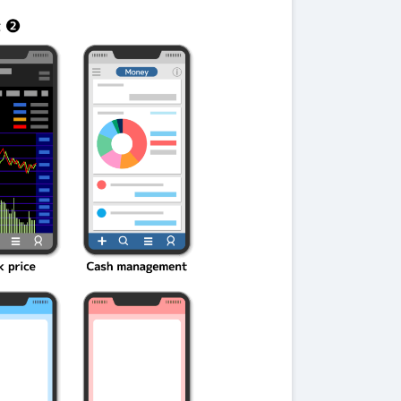
伝説を解明！
第