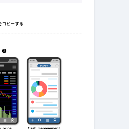
23日
#
ガイド
スターストライク
をコピーする
者必見！成功への
歩