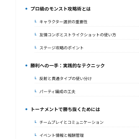
プロ級のモンスト攻略術とは
2.
キャラクター選択の重要性
2-1.
友情コンボとストライクショットの使い方
2-2.
ステージ攻略のポイント
2-3.
勝利への一手：実践的なテクニック
3.
反射と貫通タイプの使い分け
3-1.
パーティ編成の工夫
3-2.
トーナメントで勝ち抜くためには
4.
チームプレイとコミュニケーション
4-1.
イベント情報と報酬管理
4-2.