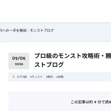
への一手を解説 - モンストブログ
プロ級のモンスト攻略術・勝
02/06
ストブログ
2026
#
プロ級
#
モンスト
#
勝利
#
攻略
この記事は約
9
分で読