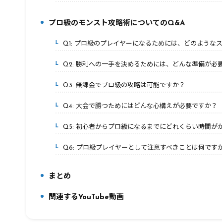
プロ級のモンスト攻略術についてのQ&A
5.
Q1: プロ級のプレイヤーになるためには、どのような
5-1.
Q2: 勝利への一手を決めるためには、どんな準備が必
5-2.
Q3: 無課金でプロ級の攻略は可能ですか？
5-3.
Q4: 大会で勝つためにはどんな心構えが必要ですか？
5-4.
Q5: 初心者からプロ級になるまでにどれくらい時間が
5-5.
Q6: プロ級プレイヤーとして注意すべきことは何です
5-6.
まとめ
6.
関連するYouTube動画
7.