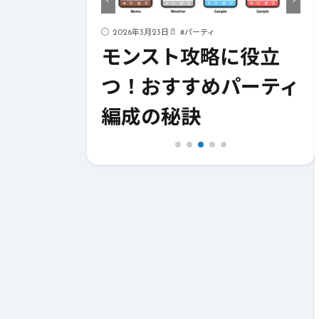
年3月23日
#
パーティ
2026年3月23日
#
テクニック
ンスト攻略に役立
絶対に知ってお
！おすすめパーティ
モンスト攻略テ
成の秘訣
ク10選