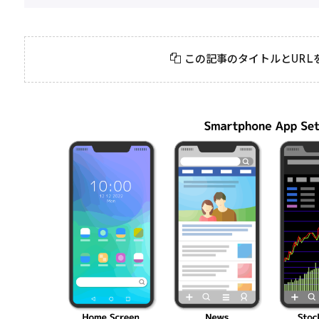
2026年3月23日
#
ガチャ
2026年3月
きたい
ガチャ運がアップする
モン
この記事のタイトルとURL
クニッ
かも？モンストの都市
初心
伝説を解明！
第一