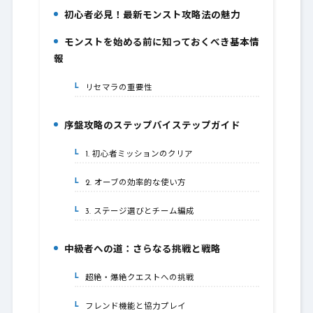
初心者必見！最新モンスト攻略法の魅力
1.
モンストを始める前に知っておくべき基本情
2.
報
リセマラの重要性
2-1.
序盤攻略のステップバイステップガイド
3.
1. 初心者ミッションのクリア
3-1.
2. オーブの効率的な使い方
3-2.
3. ステージ選びとチーム編成
3-3.
中級者への道：さらなる挑戦と戦略
4.
超絶・爆絶クエストへの挑戦
4-1.
フレンド機能と協力プレイ
4-2.