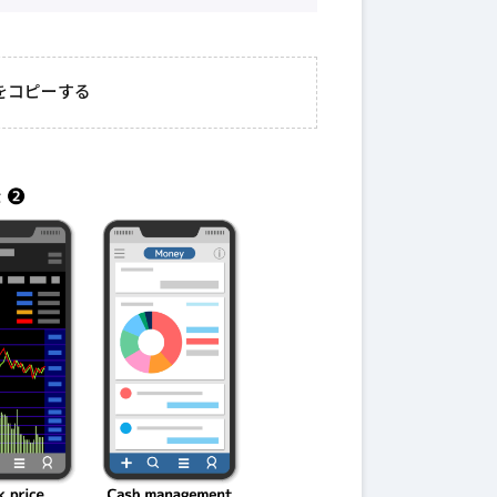
2026年3月23日
#
ガチャ
202
おきたい
ガチャ運がアップする
モ
をコピーする
テクニッ
かも？モンストの都市
初
伝説を解明！
第