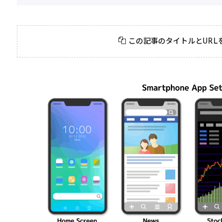
2026年3月23日
#
パーティ
2026年3月23日
#
テクニック
モンスト攻略に役立
絶対に知って
この記事のタイトルとURL
つ！おすすめパーティ
モンスト攻略
編成の秘訣
ク10選