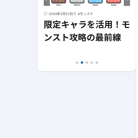
ド
2026年3月23日
#
モンスト
ストライク
限定キャラを活用！モ
！成功への
ンスト攻略の最前線