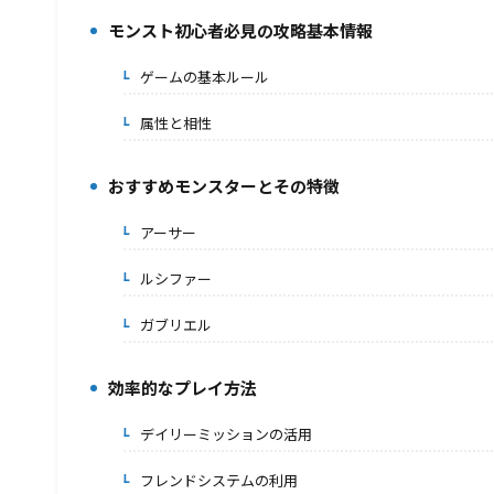
モンスト初心者必見の攻略基本情報
2.
ゲームの基本ルール
2-1.
属性と相性
2-2.
おすすめモンスターとその特徴
3.
アーサー
3-1.
ルシファー
3-2.
ガブリエル
3-3.
効率的なプレイ方法
4.
デイリーミッションの活用
4-1.
フレンドシステムの利用
4-2.