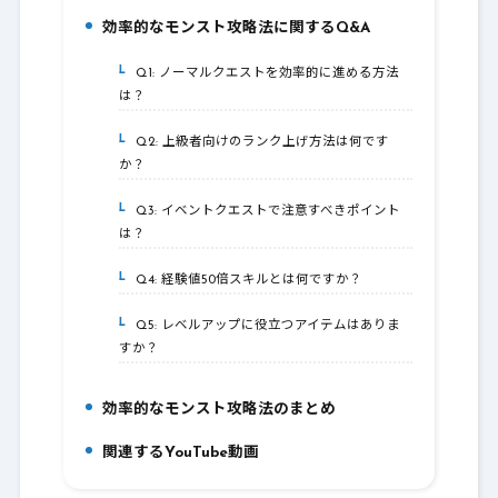
効率的なモンスト攻略法に関するQ&A
5.
Q1: ノーマルクエストを効率的に進める方法
5-1.
は？
Q2: 上級者向けのランク上げ方法は何です
5-2.
か？
Q3: イベントクエストで注意すべきポイント
5-3.
は？
Q4: 経験値50倍スキルとは何ですか？
5-4.
Q5: レベルアップに役立つアイテムはありま
5-5.
すか？
効率的なモンスト攻略法のまとめ
6.
関連するYouTube動画
7.