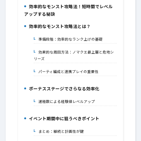
効率的なモンスト攻略法！短時間でレベル
1.
アップする秘訣
効率的なモンスト攻略法とは？
2.
準備段階：効率的なランク上げの基礎
2-1.
効果的な周回方法：ノマクエ最上層と危地シ
2-2.
リーズ
パーティ編成と連携プレイの重要性
2-3.
ボーナスステージでさらなる効率化
3.
運極数による経験値レベルアップ
3-1.
イベント期間中に狙うべきポイント
4.
まとめ：継続と計画性が鍵
4-1.