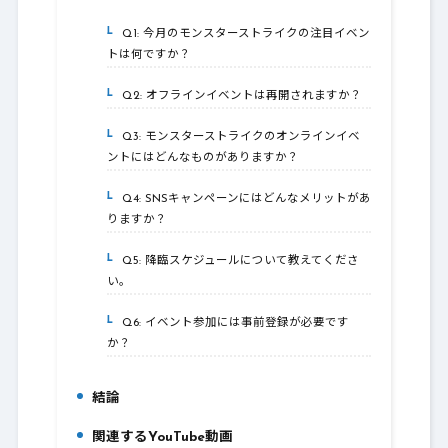
Q1: 今月のモンスターストライクの注目イベン
5-1.
トは何ですか？
Q2: オフラインイベントは再開されますか？
5-2.
Q3: モンスターストライクのオンラインイベ
5-3.
ントにはどんなものがありますか？
Q4: SNSキャンペーンにはどんなメリットがあ
5-4.
りますか？
Q5: 降臨スケジュールについて教えてくださ
5-5.
い。
Q6: イベント参加には事前登録が必要です
5-6.
か？
結論
6.
関連するYouTube動画
7.