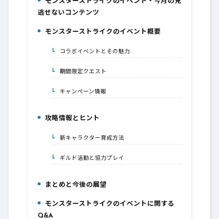
モンスターストライクのイベント・今月の見
1.
逃せないコンテンツ
モンスターストライクのイベント概要
2.
コラボイベントとその魅力
2-1.
期間限定クエスト
2-2.
キャンペーン情報
2-3.
攻略情報とヒント
3.
新キャラクター育成方法
3-1.
ギルド活動と協力プレイ
3-2.
まとめと今後の展望
4.
モンスターストライクのイベントに関する
5.
Q&A