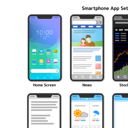
編成の秘訣
ク10選