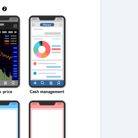
伝説を解明！
第