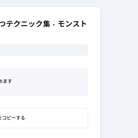
テクニック集 - モンスト
めます
2026年3月23日
#
ガチャ
202
おきたい
ガチャ運がアップする
モ
をコピーする
テクニッ
かも？モンストの都市
初