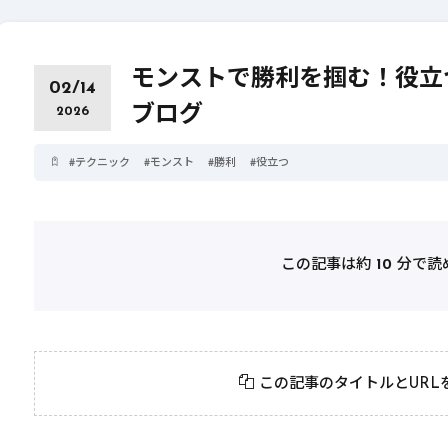
モンストで勝利を掴む！役立つ
02/14
ブログ
2026
#
テクニック
#
モンスト
#
勝利
#
役立つ
この記事は約
10
分で読
2026年3月23日
#
パーティ
2026年3月23日
#
テクニック
モンスト攻略に役立
絶対に知って
この記事のタイトルとURL
つ！おすすめパーティ
モンスト攻略