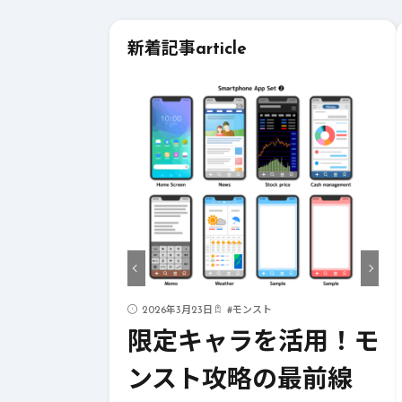
新着記事
article
ド
2026年3月23日
#
モンスト
ストライク
限定キャラを活用！モ
！成功への
ンスト攻略の最前線