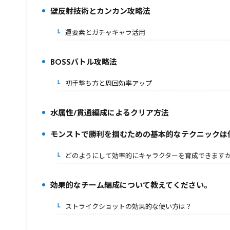
壁反射技術とカンカン攻略法
3.
運要素とガチャキャラ活用
3-1.
BOSSバトル攻略法
4.
初手撃ち方と周回効率アップ
4-1.
水属性/貫通編成によるクリア方法
5.
モンストで勝利を掴むための基本的なテクニックは
6.
どのようにして効率的にキャラクターを育成できます
6-1.
効果的なチーム編成について教えてください。
7.
ストライクショットの効果的な使い方は？
7-1.