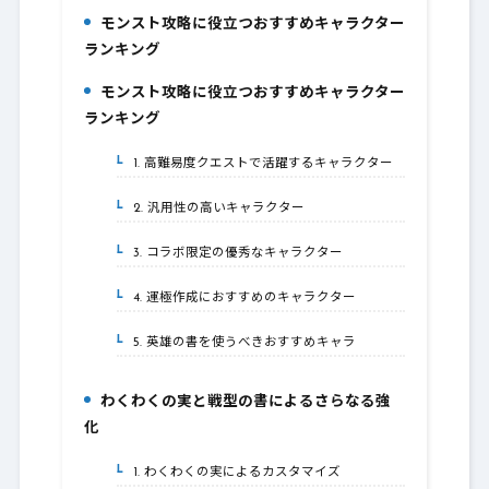
モンスト攻略に役立つおすすめキャラクター
1.
ランキング
モンスト攻略に役立つおすすめキャラクター
2.
ランキング
1. 高難易度クエストで活躍するキャラクター
2-1.
2. 汎用性の高いキャラクター
2-2.
3. コラボ限定の優秀なキャラクター
2-3.
4. 運極作成におすすめのキャラクター
2-4.
5. 英雄の書を使うべきおすすめキャラ
2-5.
わくわくの実と戦型の書によるさらなる強
3.
化
1. わくわくの実によるカスタマイズ
3-1.