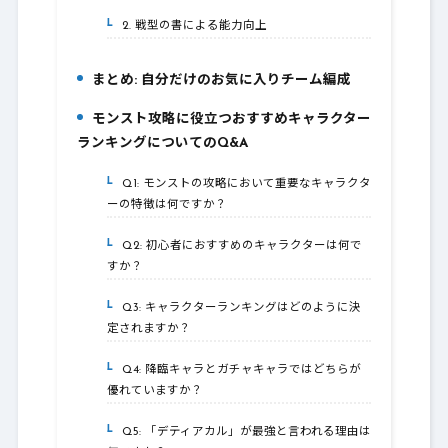
2. 戦型の書による能力向上
3-2.
まとめ: 自分だけのお気に入りチーム編成
4.
モンスト攻略に役立つおすすめキャラクター
5.
ランキングについてのQ&A
Q1: モンストの攻略において重要なキャラクタ
5-1.
ーの特徴は何ですか？
Q2: 初心者におすすめのキャラクターは何で
5-2.
すか？
Q3: キャラクターランキングはどのように決
5-3.
定されますか？
Q4: 降臨キャラとガチャキャラではどちらが
5-4.
優れていますか？
Q5: 「デティアカル」が最強と言われる理由は
5-5.