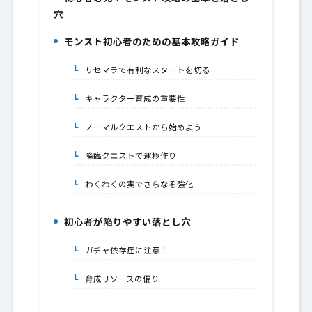
1.
穴
モンスト初心者のための基本攻略ガイド
2.
リセマラで有利なスタートを切る
2-1.
キャラクター育成の重要性
2-2.
ノーマルクエストから始めよう
2-3.
降臨クエストで運極作り
2-4.
わくわくの実でさらなる強化
2-5.
初心者が陥りやすい落とし穴
3.
ガチャ依存症に注意！
3-1.
育成リソースの偏り
3-2.