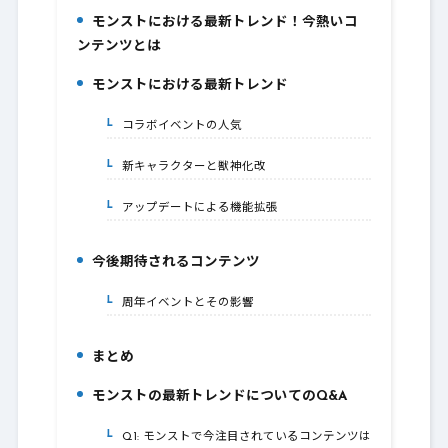
モンストにおける最新トレンド！今熱いコ
1.
ンテンツとは
モンストにおける最新トレンド
2.
コラボイベントの人気
2-1.
新キャラクターと獣神化改
2-2.
アップデートによる機能拡張
2-3.
今後期待されるコンテンツ
3.
周年イベントとその影響
3-1.
まとめ
4.
モンストの最新トレンドについてのQ&A
5.
Q1: モンストで今注目されているコンテンツは
5-1.