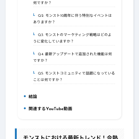
何ですか？
Q2: モンスト10周年に伴う特別なイベントは
5-2.
ありますか？
Q3: モンストのマーケティング戦略はどのよ
5-3.
うに変化していますか？
Q4: 最新アップデートで追加された機能は何
5-4.
ですか？
Q5: モンストコミュニティで話題になっている
5-5.
ことは何ですか？
結論
6.
関連するYouTube動画
7.
モンストにおける最新トレンド！今熱