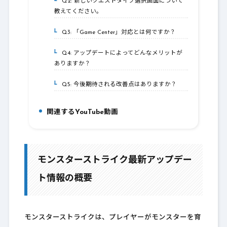
Q2: 新しいクエストタイプ選択画面について
4-2.
教えてください。
Q3: 「Game Center」対応とは何ですか？
4-3.
Q4: アップデートによってどんなメリットが
4-4.
ありますか？
Q5: 今後期待される改善点はありますか？
4-5.
関連するYouTube動画
5.
モンスターストライク最新アップデー
ト情報の概要
モンスターストライクは、プレイヤーがモンスターを育