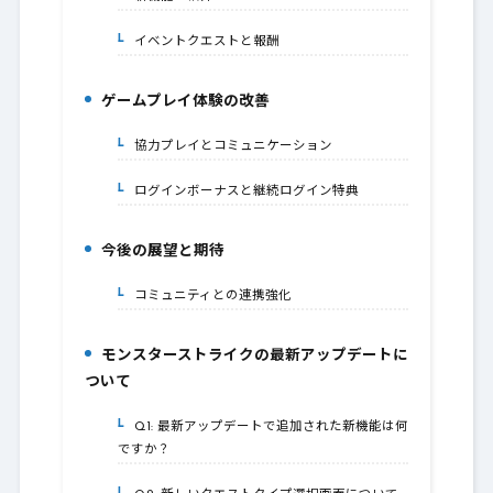
イベントクエストと報酬
1-2.
ゲームプレイ体験の改善
2.
協力プレイとコミュニケーション
2-1.
ログインボーナスと継続ログイン特典
2-2.
今後の展望と期待
3.
コミュニティとの連携強化
3-1.
モンスターストライクの最新アップデートに
4.
ついて
Q1: 最新アップデートで追加された新機能は何
4-1.
ですか？