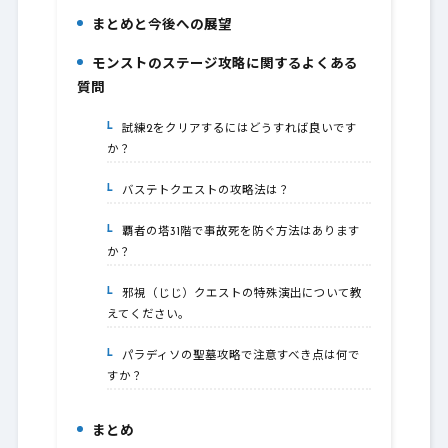
まとめと今後への展望
5.
モンストのステージ攻略に関するよくある
6.
質問
試練2をクリアするにはどうすれば良いです
6-1.
か？
バステトクエストの攻略法は？
6-2.
覇者の塔31階で事故死を防ぐ方法はあります
6-3.
か？
邪視（じじ）クエストの特殊演出について教
6-4.
えてください。
パラディソの聖墓攻略で注意すべき点は何で
6-5.
すか？
まとめ
7.