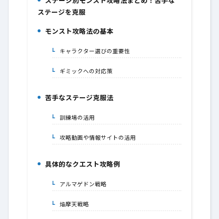
ステージ別モンスト攻略法まとめ！苦手な
1.
ステージを克服
モンスト攻略法の基本
2.
キャラクター選びの重要性
2-1.
ギミックへの対応策
2-2.
苦手なステージ克服法
3.
訓練場の活用
3-1.
攻略動画や情報サイトの活用
3-2.
具体的なクエスト攻略例
4.
アルマゲドン戦略
4-1.
焔摩天戦略
4-2.