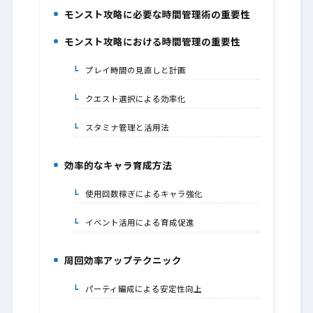
モンスト攻略に必要な時間管理術の重要性
1.
モンスト攻略における時間管理の重要性
2.
プレイ時間の見直しと計画
2-1.
クエスト選択による効率化
2-2.
スタミナ管理と活用法
2-3.
効率的なキャラ育成方法
3.
使用回数稼ぎによるキャラ強化
3-1.
イベント活用による育成促進
3-2.
周回効率アップテクニック
4.
パーティ編成による安定性向上
4-1.