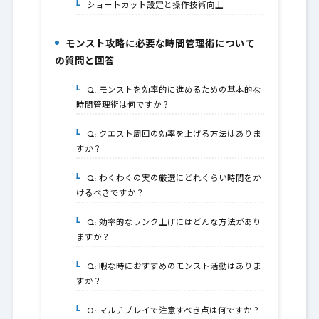
ショートカット設定と操作技術向上
4-2.
モンスト攻略に必要な時間管理術について
5.
の質問と回答
Q: モンストを効率的に進めるための基本的な
5-1.
時間管理術は何ですか？
Q: クエスト周回の効率を上げる方法はありま
5-2.
すか？
Q: わくわくの実の厳選にどれくらい時間をか
5-3.
けるべきですか？
Q: 効率的なランク上げにはどんな方法があり
5-4.
ますか？
Q: 暇な時におすすめのモンスト活動はありま
5-5.
すか？
Q: マルチプレイで注意すべき点は何ですか？
5-6.