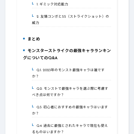
1. ギミック対応能力
4-1.
2. 友情コンボとSS（ストライクショット）の
4-2.
威力
まとめ
5.
モンスターストライクの最強キャラランキン
6.
グについてのQ&A
Q1: 2023年のモンスト最強キャラは誰です
6-1.
か？
Q2: モンストで最強キャラを選ぶ際に考慮す
6-2.
べき点は何ですか？
Q3: 初心者におすすめの最強キャラはいます
6-3.
か？
Q4: 過去に最強とされたキャラで現在も使え
6-4.
るものはいますか？