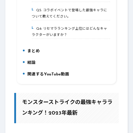
Q5: コラボイベントで登場した最強キャラに
6-5.
ついて教えてください。
Q6: リセマラランキング上位にはどんなキャ
6-6.
ラクターがいますか？
まとめ
7.
結論
8.
関連するYouTube動画
9.
モンスターストライクの最強キャララ
ンキング！2023年最新