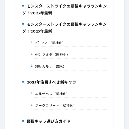
モンスターストライクの最強キャラランキン
1.
グ！2023年最新
モンスターストライクの最強キャラランキン
2.
グ！2023年最新
1位: ネオ（獣神化）
2-1.
2位: アミダ（獣神化）
2-2.
3位: カルナ（轟絶）
2-3.
2023年注目すべき新キャラ
3.
エルザベス（獣神化）
3-1.
ジークフリート（獣神化）
3-2.
最強キャラ選び方ガイド
4.