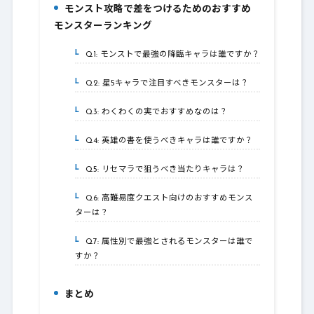
モンスト攻略で差をつけるためのおすすめ
5.
モンスターランキング
Q1: モンストで最強の降臨キャラは誰ですか？
5-1.
Q2: 星5キャラで注目すべきモンスターは？
5-2.
Q3: わくわくの実でおすすめなのは？
5-3.
Q4: 英雄の書を使うべきキャラは誰ですか？
5-4.
Q5: リセマラで狙うべき当たりキャラは？
5-5.
Q6: 高難易度クエスト向けのおすすめモンス
5-6.
ターは？
Q7: 属性別で最強とされるモンスターは誰で
5-7.
すか？
まとめ
6.