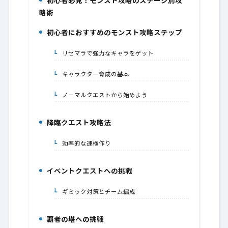
初心者必見！モンスト攻略のステージ別攻
1.
略術
初心者におすすめのモンスト攻略ステップ
2.
リセマラで強力なキャラをゲット
2-1.
キャラクター育成の基本
2-2.
ノーマルクエストから始めよう
2-3.
降臨クエスト攻略法
3.
効率的な運極作り
3-1.
イベントクエストへの挑戦
4.
ギミック対策とチーム編成
4-1.
覇者の塔への挑戦
5.