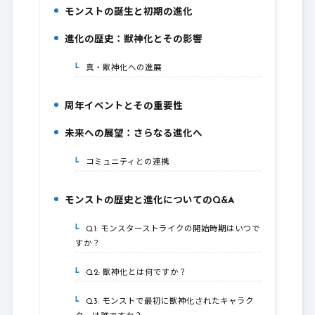
モンストの誕生と初期の進化
2.
進化の歴史：獣神化とその影響
3.
真・獣神化への進展
3-1.
周年イベントとその重要性
4.
未来への展望：さらなる進化へ
5.
コミュニティとの連携
5-1.
モンストの歴史と進化についてのQ&A
6.
Q1: モンスターストライクの開始時期はいつで
6-1.
すか？
Q2: 獣神化とは何ですか？
6-2.
Q3: モンストで最初に獣神化されたキャラク
6-3.