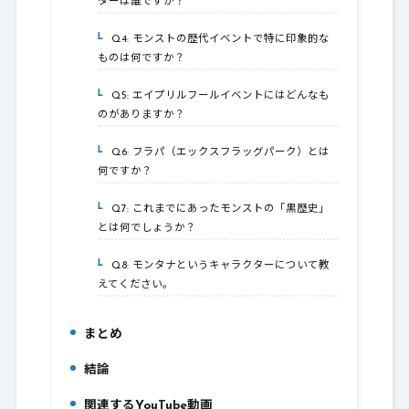
ターは誰ですか？
Q4: モンストの歴代イベントで特に印象的な
6-4.
ものは何ですか？
Q5: エイプリルフールイベントにはどんなも
6-5.
のがありますか？
Q6: フラパ（エックスフラッグパーク）とは
6-6.
何ですか？
Q7: これまでにあったモンストの「黒歴史」
6-7.
とは何でしょうか？
Q8: モンタナというキャラクターについて教
6-8.
えてください。
まとめ
7.
結論
8.
関連するYouTube動画