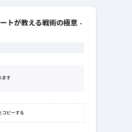
ートが教える戦術の極意 -
めます
2026年3月23日
#
ガチャ
202
おきたい
ガチャ運がアップする
モ
をコピーする
テクニッ
かも？モンストの都市
初