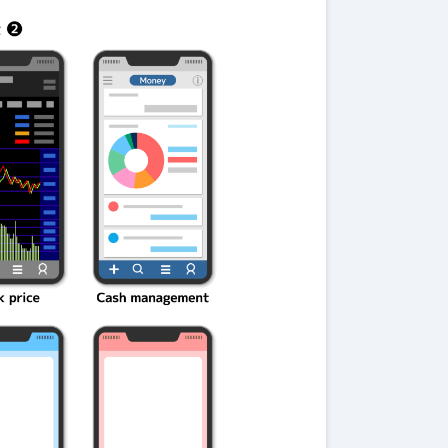
伝説を解明！
第