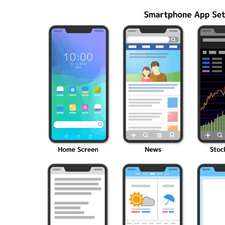
編成の秘訣
ク10選