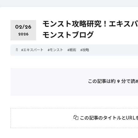
モンスト攻略研究！エキスパ
02/26
モンストブログ
2026
#
エキスパート
#
モンスト
#
戦術
#
攻略
この記事は約
9
分で読
2026年3月23日
#
パーティ
2026年3月23日
#
テクニック
モンスト攻略に役立
絶対に知って
この記事のタイトルとURL
つ！おすすめパーティ
モンスト攻略