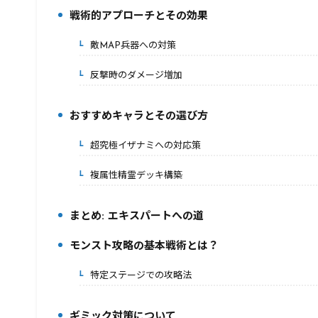
戦術的アプローチとその効果
3.
敵MAP兵器への対策
3-1.
反撃時のダメージ増加
3-2.
おすすめキャラとその選び方
4.
超究極イザナミへの対応策
4-1.
複属性精霊デッキ構築
4-2.
まとめ: エキスパートへの道
5.
モンスト攻略の基本戦術とは？
6.
特定ステージでの攻略法
6-1.
ギミック対策について