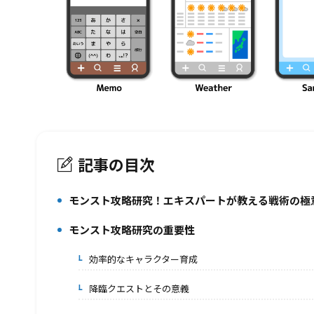
記事の目次
モンスト攻略研究！エキスパートが教える戦術の極
1.
モンスト攻略研究の重要性
2.
効率的なキャラクター育成
2-1.
降臨クエストとその意義
2-2.