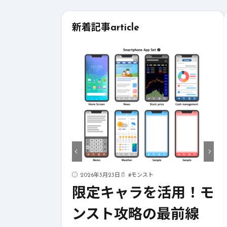
新着記事
article
ド
2026年3月23日
#
モンスト
ストライク
限定キャラを活用！モ
！成功への
ンスト攻略の最前線