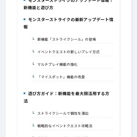
モンスターストライクのアップデート情報！
1.
新機能と遊び方
モンスターストライクの最新アップデート情
2.
報
新機能「ストライクシール」の登場
2-1.
イベントクエストの新しいプレイ方式
2-2.
マルチプレイ機能の強化
2-3.
「マイスポット」機能の改良
2-4.
遊び方ガイド：新機能を最大限活用する方
3.
法
ストライクシールで個性を演出
3-1.
戦略的なイベントクエスト攻略法
3-2.