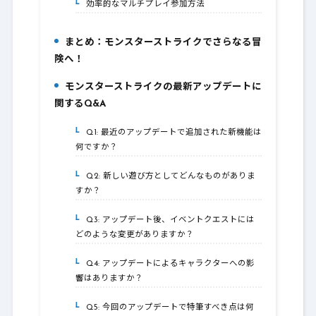
効率的なマルチプレイ参加方法
3-3.
まとめ：モンスターストライクでさらなる冒
4.
険へ！
モンスターストライクの最新アップデートに
5.
関するQ&A
Q1: 最近のアップデートで追加された新機能は
5-1.
何ですか？
Q2: 新しい遊び方としてどんなものがありま
5-2.
すか？
Q3: アップデート後、イベントクエストには
5-3.
どのような変更がありますか？
Q4: アップデートによるキャラクターへの影
5-4.
響はありますか？
Q5: 今回のアップデートで特筆すべき点は何
5-5.