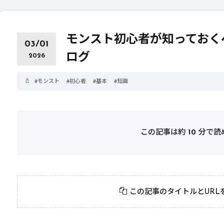
モンスト初心者が知っておくべ
03/01
ログ
2026
#
モンスト
#
初心者
#
基本
#
知識
この記事は約
10
分で読
2026年3月23日
#
パーティ
2026年3月23日
#
テクニック
モンスト攻略に役立
絶対に知って
この記事のタイトルとURL
つ！おすすめパーティ
モンスト攻略