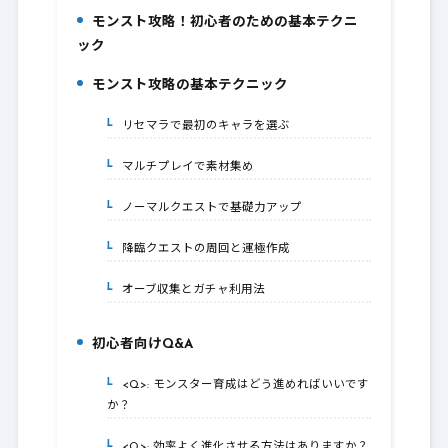
モンスト攻略！初心者のための基本テクニ
1.
ック
モンスト攻略の基本テクニック
2.
リセマラで最初のキャラを選ぶ
2-1.
マルチプレイで素材集め
2-2.
ノーマルクエストで基礎力アップ
2-3.
降臨クエストの周回と運極作成
2-4.
オーブ収集とガチャ利用法
2-5.
初心者向けQ&A
3.
<Q>: モンスター育成はどう進めればいいです
3-1.
か？
<Q>: 効率よく進化させる方法はありますか？
3-2.