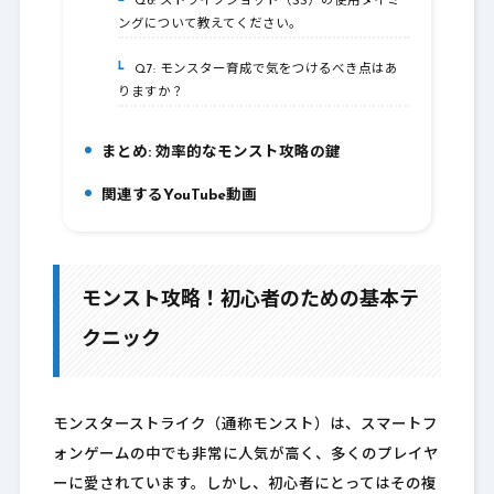
Q6: ストライクショット（SS）の使用タイミ
5-6.
ングについて教えてください。
Q7: モンスター育成で気をつけるべき点はあ
5-7.
りますか？
まとめ: 効率的なモンスト攻略の鍵
6.
関連するYouTube動画
7.
モンスト攻略！初心者のための基本テ
クニック
モンスターストライク（通称モンスト）は、スマートフ
ォンゲームの中でも非常に人気が高く、多くのプレイヤ
ーに愛されています。しかし、初心者にとってはその複