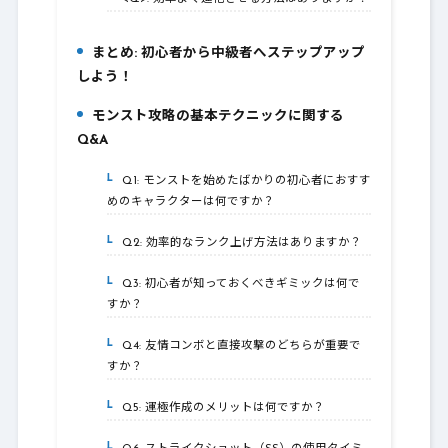
まとめ: 初心者から中級者へステップアップ
4.
しよう！
モンスト攻略の基本テクニックに関する
5.
Q&A
Q1: モンストを始めたばかりの初心者におすす
5-1.
めのキャラクターは何ですか？
Q2: 効率的なランク上げ方法はありますか？
5-2.
Q3: 初心者が知っておくべきギミックは何で
5-3.
すか？
Q4: 友情コンボと直接攻撃のどちらが重要で
5-4.
すか？
Q5: 運極作成のメリットは何ですか？
5-5.