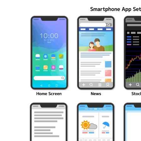
ク10選
伝説を解