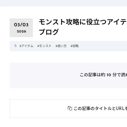
モンスト攻略に役立つアイテム
03/03
ブログ
2026
#
アイテム
#
モンスト
#
使い方
#
攻略
この記事は約
10
分で読
2026年3月23日
#
テクニック
2026年3月23日
#
ガ
絶対に知っておきたい
ガチャ運
この記事のタイトルとURL
ィ
モンスト攻略テクニッ
かも？モ