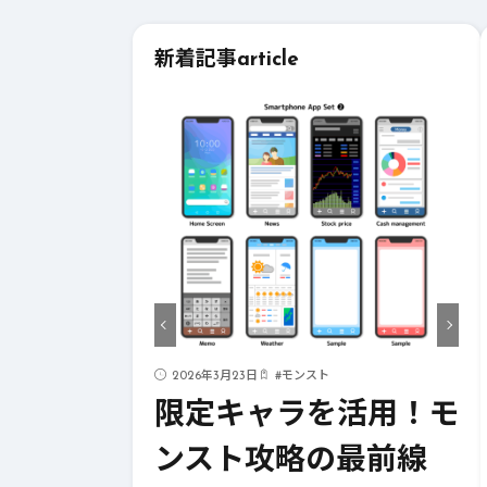
新着記事
article
#
モンスト
2026年3月23日
#
パーティ
ャラを活用！モ
モンスト攻略に役立
攻略の最前線
つ！おすすめパーテ