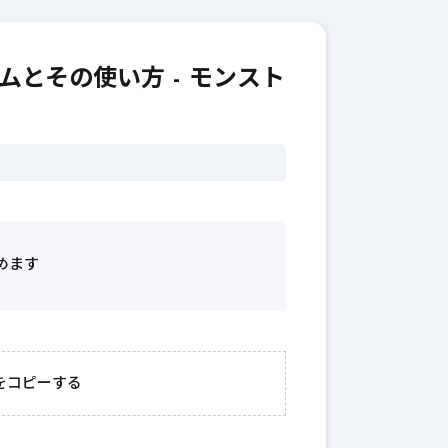
とその使い方 - モンスト
めます
チャ
2026年3月23日
#
ガイド
がアップする
モンスターストライク
をコピーする
ンストの都市
初心者必見！成功への