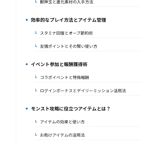
獣神玉と進化素材の入手方法
2-3.
効率的なプレイ方法とアイテム管理
3.
スタミナ回復とオーブ節約術
3-1.
友情ポイントとその賢い使い方
3-2.
イベント参加と報酬獲得術
4.
コラボイベントと特殊報酬
4-1.
ログインボーナスとデイリーミッション活用法
4-2.
モンスト攻略に役立つアイテムとは？
5.
アイテムの効果と使い方
5-1.
お助けアイテムの活用法
5-2.